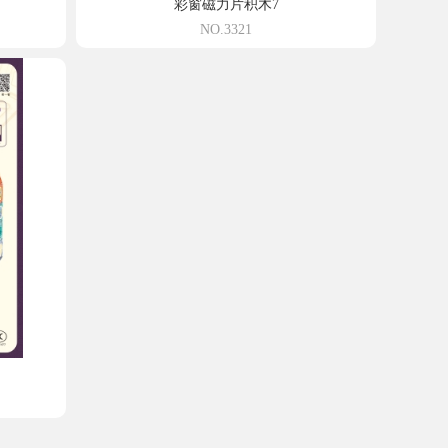
彩窗磁力片积木7
NO.3321