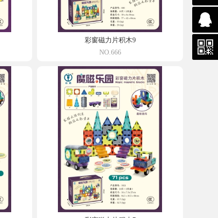
彩窗磁力片积木9
NO.666